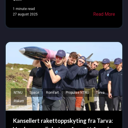
1 minute read
Read More
27 august 2025
NTNU
Space
Romfart
Propulse NTNU
Tarva
Rakett
Kansellert rakettoppskyting fra Tarva: