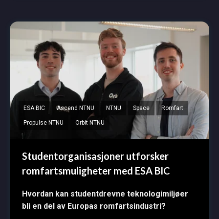
ESA BIC
Ascend NTNU
NTNU
Space
Romfart
Propulse NTNU
Orbit NTNU
Studentorganisasjoner utforsker
romfartsmuligheter med ESA BIC
Hvordan kan studentdrevne teknologimiljøer
bli en del av Europas romfartsindustri?