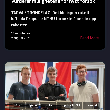
Vurderer mulighetene for nytt forsøk
TARVA / TRØNDELAG: D
et ble ingen rakett i
lufta da Propulse NTNU forsøkte å sende opp
raketten
...
12 minute read
Read More
2 august 2025
ESA BIC
Space
Romfart
Propulse NTNU
Heimdall