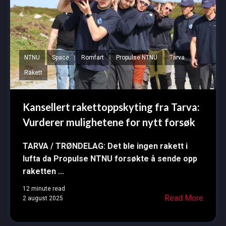
NTNU
Space
Romfart
Propulse NTNU
Tarva
Rakett
Kansellert rakettoppskyting fra Tarva:
Vurderer mulighetene for nytt forsøk
TARVA / TRØNDELAG: D
et ble ingen rakett i
lufta da Propulse NTNU forsøkte å sende opp
raketten
...
12 minute read
Read More
2 august 2025