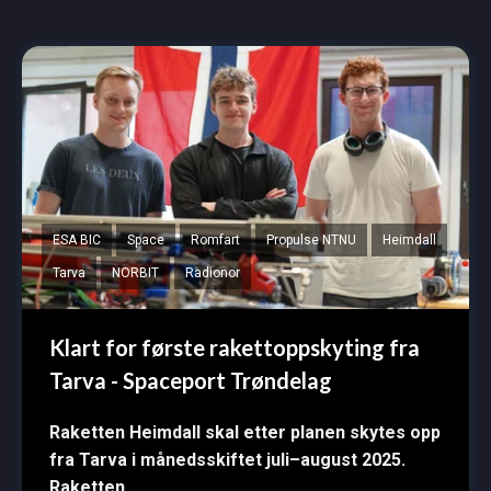
ESA BIC
Space
Romfart
Propulse NTNU
Heimdall
Tarva
NORBIT
Radionor
Klart for første rakettoppskyting fra
Tarva - Spaceport Trøndelag
Raketten Heimdall skal etter planen skytes opp
fra Tarva i månedsskiftet juli–august 2025.
Raketten...