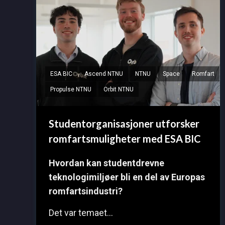
ESA BIC
Ascend NTNU
NTNU
Space
Romfart
Propulse NTNU
Orbit NTNU
Studentorganisasjoner utforsker
romfartsmuligheter med ESA BIC
Hvordan kan studentdrevne
teknologimiljøer bli en del av Europas
romfartsindustri?
Det var temaet...