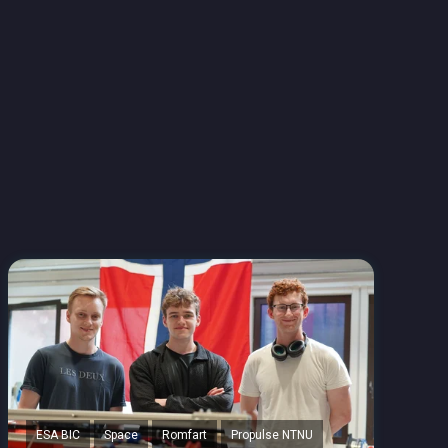
ESA BIC
Space
Romfart
Propulse NTNU