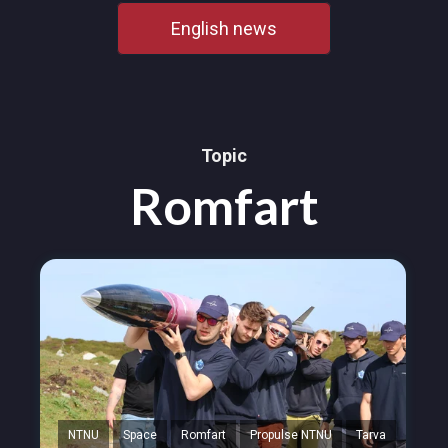
English news
Topic
Romfart
NTNU
Space
Romfart
Propulse NTNU
Tarva