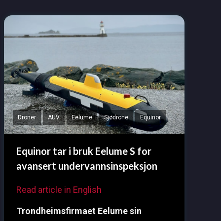
Droner
AUV
Eelume
Sjødrone
Equinor
Equinor tar i bruk Eelume S for
avansert undervannsinspeksjon
Read article in English
Trondheimsfirmaet Eelume sin