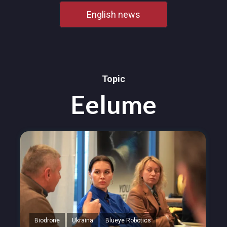
English news
Topic
Eelume
Biodrone
Ukraina
Blueye Robotics