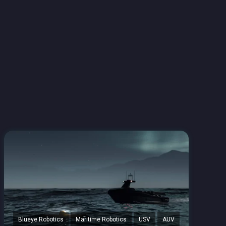
Blueye Robotics
Maritime Robotics
USV
AUV