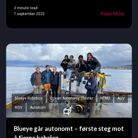
3 minute read
Read More
7 september 2025
Blueye Robotics
Ocean Autonomy Cluster
NTNU
AUV
ROV
Autonom
Blueye går autonomt – første steg mot
å fjerne kabelen