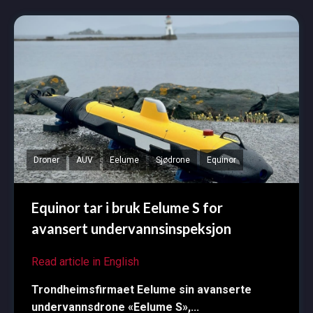
Droner
AUV
Eelume
Sjødrone
Equinor
Equinor tar i bruk Eelume S for
avansert undervannsinspeksjon
Read article in English
Trondheimsfirmaet Eelume sin avanserte
undervannsdrone «Eelume S»,...