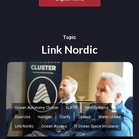
Topic
Link Nordic
Ocean Autonomy Cluster
XLRTR
SentiSystems
Dual-Use
Halogen
Clarify
Zeabuz
Water Linked
Link Nordic
Ocean Access
FI Ocean Space Incubator