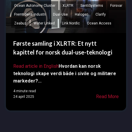
Ocean Autonomy Cluster
XLRTR
SentiSystems
Forsvar
Fremtidens Industri
Dual-Use
Halogen
Clarify
Zeabuz
Water Linked
Link Nordic
Ocean Access
Første samling i XLRTR: Et nytt
kapittel for norsk dual-use-teknologi
Read article in English
Hvordan kan norsk
teknologi skape verdi både i sivile og militære
markeder?...
4 minute read
Read More
24 april 2025