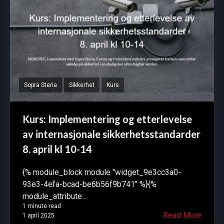
Sopra Steria
Sikkerhet
Kurs
Kurs: Implementering og etterlevelse
av internasjonale sikkerhetsstandarder
8. april kl 10-14
{% module_block module "widget_9e3cc3a0-
93e3-4efa-bcad-be6b56f9b741" %}{%
module_attribute...
1 minute read
Read More
1 april 2025