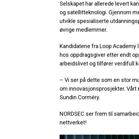
Selskapet har allerede levert ka
og satellitteknologi. Gjennom 
utvikle spesialiserte utdanning
øvrige medlemmer.
Kandidatene fra Loop Academy l
hos oppdragsgiver etter endt oppd
arbeidslivet og tilfører verdiful
– Vi ser på dette som en stor mul
om innovasjonsprosjekter. Vårt 
Sundin Corméry.
NORDSEC ser frem til samarbeid
nettverket!