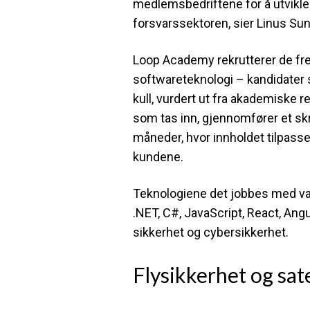
medlemsbedriftene for å utvikl
forsvarssektoren, sier Linus Su
Loop Academy rekrutterer de fr
softwareteknologi – kandidater s
kull, vurdert ut fra akademiske r
som tas inn, gjennomfører et sk
måneder, hvor innholdet tilpass
kundene.
Teknologiene det jobbes med var
.NET, C#, JavaScript, React, An
sikkerhet og cybersikkerhet.
Flysikkerhet og sate