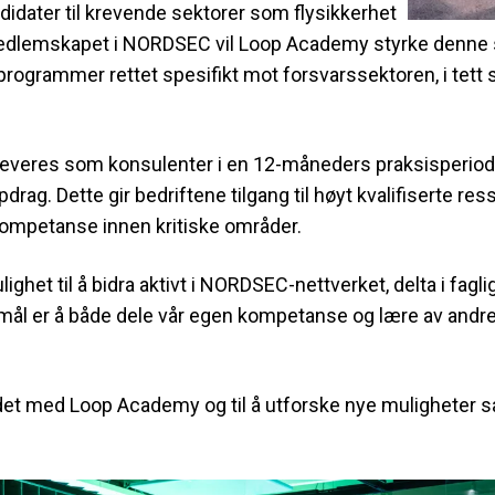
ndidater til krevende sektorer som flysikkerhet
medlemskapet i NORDSEC vil Loop Academy styrke denne s
sprogrammer rettet spesifikt mot forsvarssektoren, i te
everes som konsulenter i en 12-måneders praksisperiod
rag. Dette gir bedriftene tilgang til høyt kvalifiserte re
l kompetanse innen kritiske områder.
ighet til å bidra aktivt i NORDSEC-nettverket, delta i fa
mål er å både dele vår egen kompetanse og lære av andre
et med Loop Academy og til å utforske nye muligheter