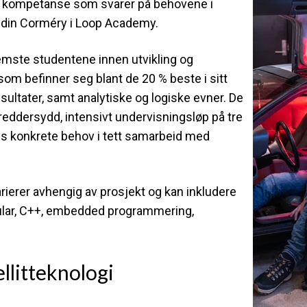
e kompetanse som svarer på behovene i
ndin Corméry i Loop Academy.
emste studentene innen utvikling og
om befinner seg blant de 20 % beste i sitt
esultater, samt analytiske og logiske evner. De
reddersydd, intensivt undervisningsløp på tre
es konkrete behov i tett samarbeid med
ierer avhengig av prosjekt og kan inkludere
gular, C++, embedded programmering,
llitteknologi