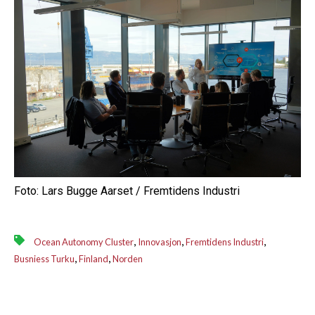
Foto: Lars Bugge Aarset / Fremtidens Industri
,
,
,
Ocean Autonomy Cluster
Innovasjon
Fremtidens Industri
,
,
Busniess Turku
Finland
Norden