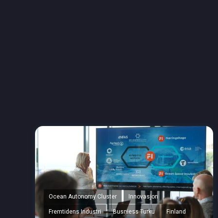
Ocean Autonomy Cluster
Innovasjon
Fremtidens Industri
Busniess Turku
Finland