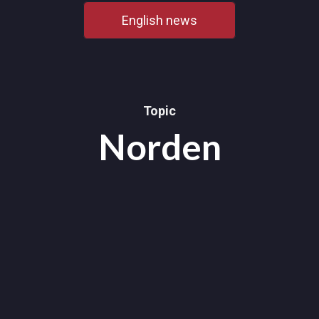
English news
Topic
Norden