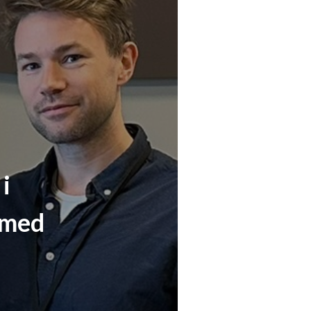
i
 med