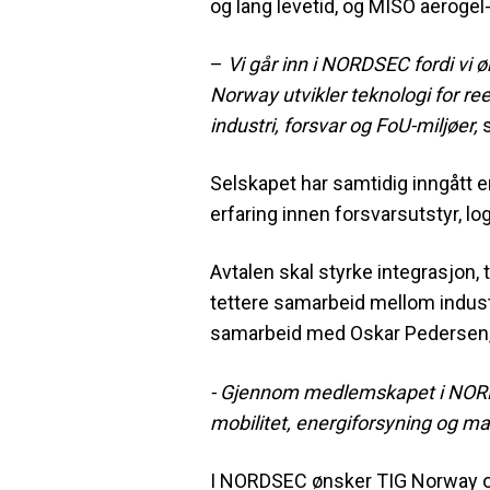
og lang levetid, og MISO aerogel
–
Vi går inn i NORDSEC fordi vi 
Norway utvikler teknologi for r
industri, forsvar og FoU-miljøer,
s
Selskapet har samtidig inngått
erfaring innen forsvarsutstyr, lo
Avtalen skal styrke integrasjon, 
tettere samarbeid mellom industr
samarbeid med Oskar Pedersen, n
- Gjennom medlemskapet i NORDSE
mobilitet, energiforsyning og mate
I NORDSEC ønsker TIG Norway og