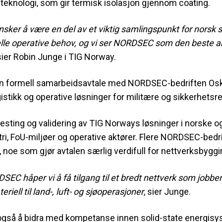
-teknologi, som gir termisk isolasjon gjennom coating.
ønsker å være en del av et viktig samlingspunkt for norsk
eelle operative behov, og vi ser NORDSEC som den beste
ier Robin Junge i TIG Norway.
 en formell samarbeidsavtale med NORDSEC-bedriften Osk
gistikk og operative løsninger for militære og sikkerhetsr
testing og validering av TIG Norways løsninger i norske og
i, FoU-miljøer og operative aktører. Flere NORDSEC-bedrif
oe som gjør avtalen særlig verdifull for nettverksbyggin
C håper vi å få tilgang til et bredt nettverk som jobber
riell til land-, luft- og sjøoperasjoner
, sier Junge.
så å bidra med kompetanse innen solid-state energisys