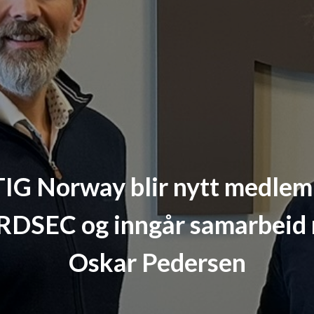
TIG Norway blir nytt medlem 
DSEC og inngår samarbeid
Oskar Pedersen