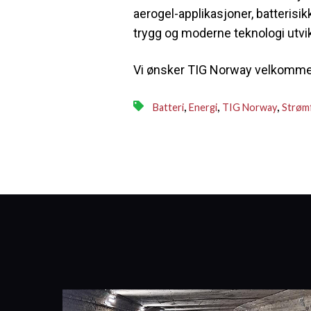
aerogel-applikasjoner, batterisikk
trygg og moderne teknologi utvik
Vi ønsker TIG Norway velkommen
,
,
,
Batteri
Energi
TIG Norway
Strøm