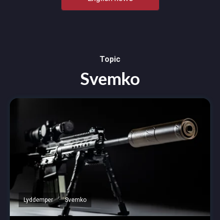
Topic
Svemko
Lyddemper
Svemko