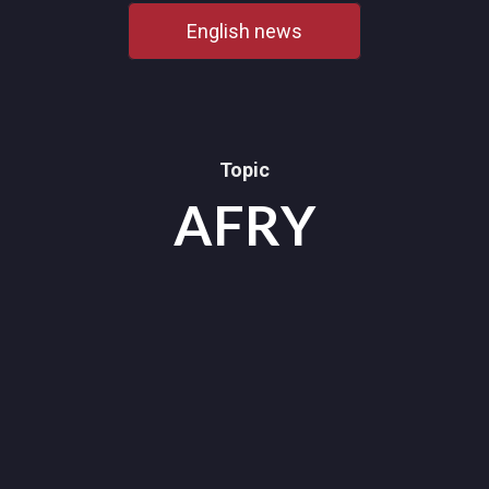
English news
Topic
AFRY