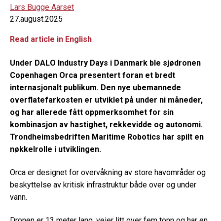
Lars Bugge Aarset
27.august.2025
Read article in English
Under DALO Industry Days i Danmark ble sjødronen
Copenhagen Orca presentert foran et bredt
internasjonalt publikum. Den nye ubemannede
overflatefarkosten er utviklet på under ni måneder,
og har allerede fått oppmerksomhet for sin
kombinasjon av hastighet, rekkevidde og autonomi.
Trondheimsbedriften Maritime Robotics har spilt en
nøkkelrolle i utviklingen.
Orca er designet for overvåkning av store havområder og
beskyttelse av kritisk infrastruktur både over og under
vann.
Dronen er 13 meter lang, veier litt over fem tonn og har en