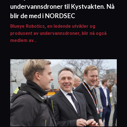
undervannsdroner til Kystvakten. Nå
blir de med i NORDSEC
Blueye Robotics, en ledende utvikler og
produsent av undervannsdroner, blir nå også
medlem av...