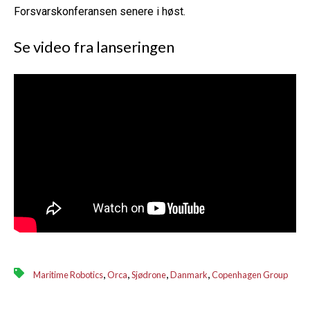
Forsvarskonferansen senere i høst.
Se video fra lanseringen
,
,
,
,
Maritime Robotics
Orca
Sjødrone
Danmark
Copenhagen Group