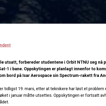
ondent
ble utsatt, forbereder studentene i Orbit NTNU seg nå p
Sat-1 i bane. Oppskytingen er planlagt innenfor to k
l, om bord på Isar Aerospace sin Spectrum-rakett fra A
 tidligst 19. mars, etter at teknikere har løst et proble
rsøket i januar måtte utsettes. Oppskytingen er fortsatt 
ådet.