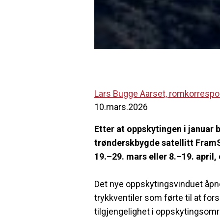
Lars Bugge Aarset, romkorresp
10.mars.2026
Etter at oppskytingen i januar 
trønderskbygde satellitt Fram
19.–29. mars eller 8.–19. apri
Det nye oppskytingsvinduet åpner
trykkventiler som førte til at fo
tilgjengelighet i oppskytingsomr