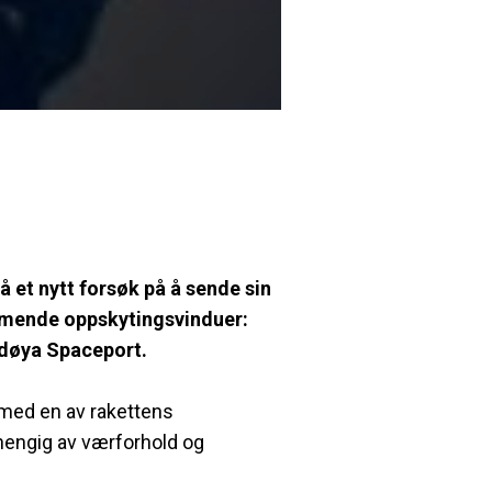
å et nytt forsøk på å sende sin
ommende oppskytingsvinduer:
ndøya Spaceport.
m med en av rakettens
avhengig av værforhold og