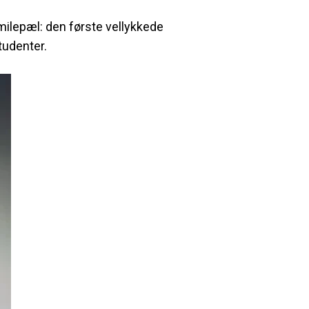
 milepæl: den første vellykkede
tudenter.