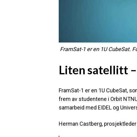
FramSat‑1 er en 1U CubeSat. F
Liten satellitt
FramSat-1 er en 1U CubeSat, som 
frem av studentene i Orbit NTNU. 
samarbeid med EIDEL og Universi
Herman Castberg, prosjektleder f