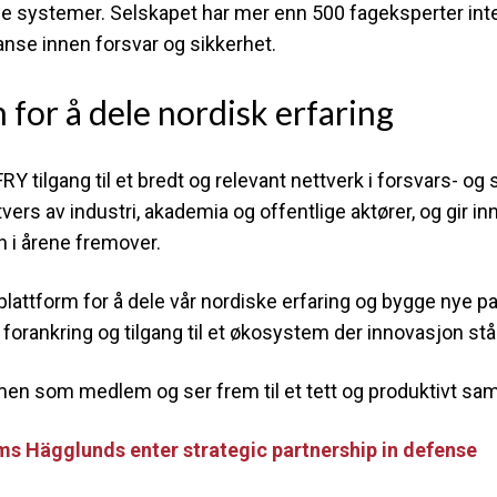
se systemer. Selskapet har mer enn 500 fageksperter inte
nse innen forsvar og sikkerhet.
m for å dele nordisk erfaring
tilgang til et bredt og relevant nettverk i forsvars- og
tvers av industri, akademia og offentlige aktører, og gir in
n i årene fremover.
lattform for å dele vår nordiske erfaring og bygge nye pa
orankring og tilgang til et økosystem der innovasjon står
 som medlem og ser frem til et tett og produktivt sam
s Hägglunds enter strategic partnership in defense