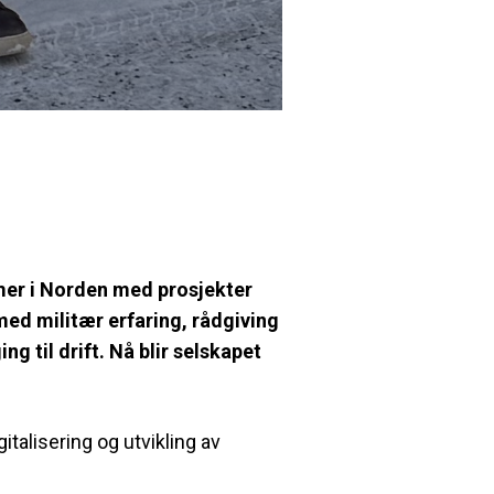
mer i Norden med prosjekter
med militær erfaring, rådgiving
g til drift. Nå blir selskapet
talisering og utvikling av