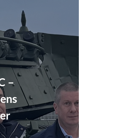
C –
dens
ger