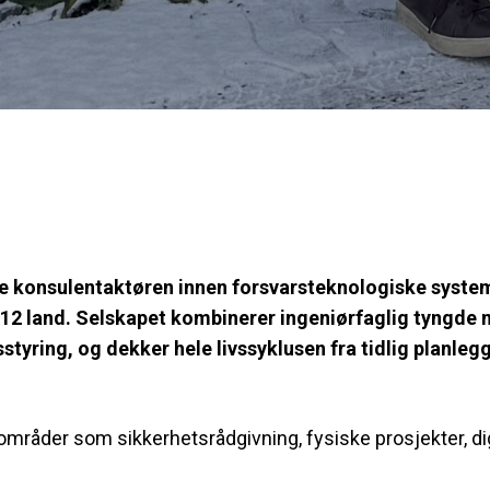
e konsulentaktøren innen forsvarsteknologiske syste
 12 land. Selskapet kombinerer ingeniørfaglig tyngde 
yring, og dekker hele livssyklusen fra tidlig planleggin
råder som sikkerhetsrådgivning, fysiske prosjekter, digi