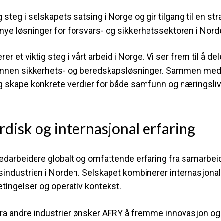
teg i selskapets satsing i Norge og gir tilgang til en st
nye løsninger for forsvars- og sikkerhetssektoren i Nord
et viktig steg i vårt arbeid i Norge. Vi ser frem til å dele 
ng innen sikkerhets- og beredskapsløsninger. Sammen m
g skape konkrete verdier for både samfunn og næringsliv,
disk og internasjonal erfaring
arbeidere globalt og omfattende erfaring fra samarbe
industrien i Norden. Selskapet kombinerer internasjona
tingelser og operativ kontekst.
fra andre industrier ønsker AFRY å fremme innovasjon og 