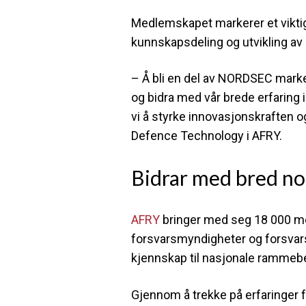
Medlemskapet markerer et viktig s
kunnskapsdeling og utvikling av 
– Å bli en del av NORDSEC markerer 
og bidra med vår brede erfari
vi å styrke innovasjonskraften o
Defence Technology i AFRY.
Bidrar med bred nor
AFRY
bringer
med seg 18 000 med
forsvarsmyndigheter og forsvars
kjennskap til nasjonale rammebe
Gjennom å trekke på erfaringer 