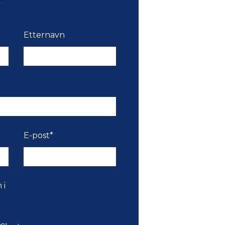
Etternavn
E-post
*
 i