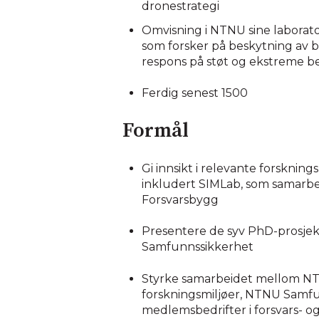
dronestrategi
Omvisning i NTNU sine laborato
som forsker på beskytning av 
respons på støt og ekstreme b
Ferdig senest 1500
Formål
Gi innsikt i relevante forsknin
inkludert SIMLab, som samarb
Forsvarsbygg
Presentere de syv PhD-prosje
Samfunnssikkerhet
Styrke samarbeidet mellom NT
forskningsmiljøer, NTNU Samf
medlemsbedrifter i forsvars- o