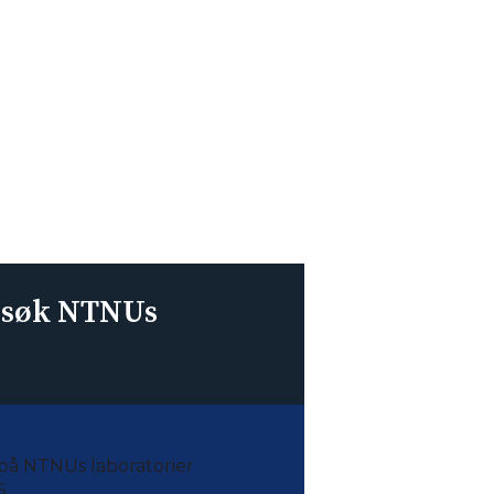
esøk NTNUs
 på NTNUs laboratorier
.