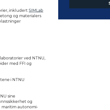
rier, inkludert
SIMLab
betong og materialers
elastninger
gslaboratorier ved NTNU,
eider med FFI og
ktene i NTNU
NU sine
unnssikkerhet og
g maritim autonomi-