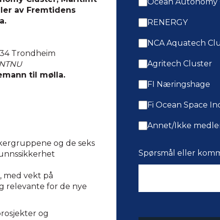
Ocean Autonomy 
ler av Fremtidens
a.
RENERGY
NCA Aquatech Clu
7034 Trondheim
Agritech Cluster
, NTNU
emann til mølla.
FI Næringshage
Fi Ocean Space In
Annet/Ikke medl
rskergruppene og de seks
Spørsmål eller kom
unnssikkerhet
, med vekt på
g relevante for de nye
rosjekter og