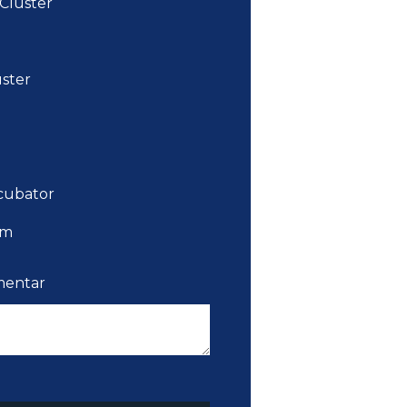
Cluster
ster
cubator
em
mentar