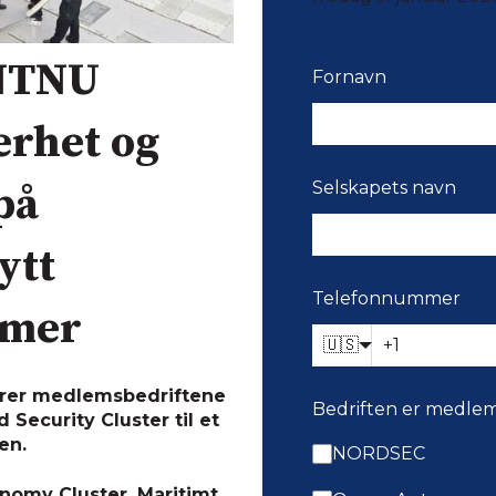
 NTNU
Fornavn
rhet og
på
Selskapets navn
ytt
Telefonnummer
mmer
🇺🇸
erer medlemsbedriftene
Bedriften er medlem
Security Cluster til et
en.
NORDSEC
nomy Cluster, Maritimt