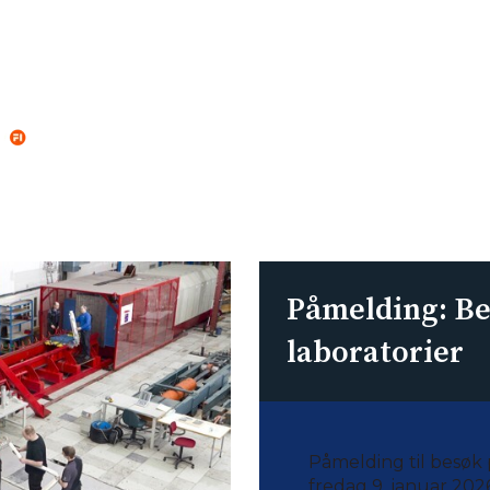
Påmelding: B
laboratorier
Påmelding til besøk
fredag 9. januar 2026