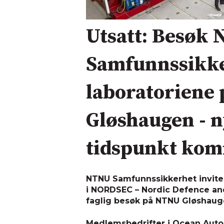
Utsatt: Besøk
Samfunnssikke
laboratoriene 
Gløshaugen - n
tidspunkt ko
NTNU Samfunnssikkerhet invit
i NORDSEC – Nordic Defence and 
faglig besøk på NTNU Gløshaug
Medlemsbedrifter i Ocean Auto