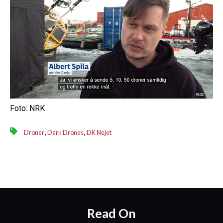
Foto: NRK
,
,
Droner
Dark Drones
DK Nejet
Read On