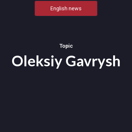
English news
Topic
Oleksiy Gavrysh