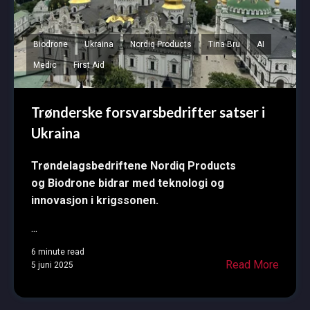
Biodrone
Ukraina
Nordiq Products
Tina Bru
AI
Medic
First Aid
Trønderske forsvarsbedrifter satser i
Ukraina
Trøndelagsbedriftene Nordiq Products
og Biodrone bidrar med teknologi og
innovasjon i krigssonen.
...
6 minute read
Read More
5 juni 2025