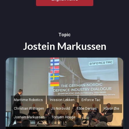
Topic
Jostein Markussen
Maritime Robotics
Inission Løkken
Enforce Tac
Christian Wilhagen
Jo Nordvold
Ebbe Deraas
Håvar Øie
Jostein Markussen
Torbjørn Houge