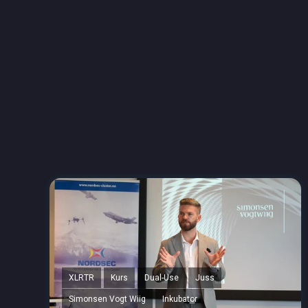
XLRTR
Kurs
Dual-Use
Juss
Simonsen Vogt Wiig
Inkubator