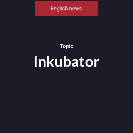
English news
Topic
Inkubator