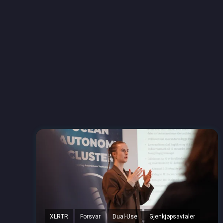
XLRTR
Forsvar
Dual-Use
Gjenkjøpsavtaler