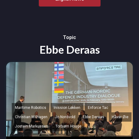
Topic
Ebbe Deraas
Maritime Robotics
Inission Løkken
Enforce Tac
Christian Wilhagen
Jo Nordvold
Ebbe Deraas
Håvar Øie
Jostein Markussen
Torbjørn Houge