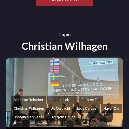
Topic
Christian Wilhagen
Maritime Robotics
Inission Løkken
Enforce Tac
Christian Wilhagen
Jo Nordvold
Ebbe Deraas
Håvar Øie
Jostein Markussen
Torbjørn Houge