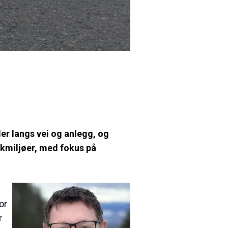
r langs vei og anlegg, og
ikkmiljøer, med fokus på
or
r