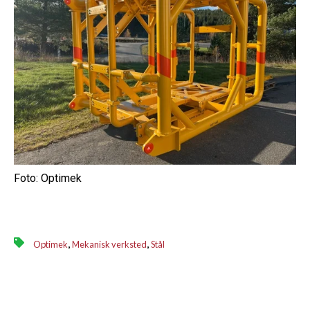
Foto: Optimek
,
,
Optimek
Mekanisk verksted
Stål