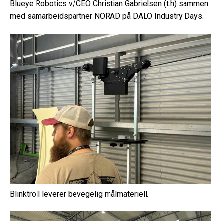
Blueye Robotics v/CEO Christian Gabrielsen (t.h) sammen
med samarbeidspartner NORAD på DALO Industry Days.
Blinktroll leverer bevegelig målmateriell.