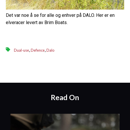
Det var noe å se for alle og enhver på DALO. Her er en
elveracer levert av Brim Boats.
,
,
Dual-use
Defence
Dalo
Read On