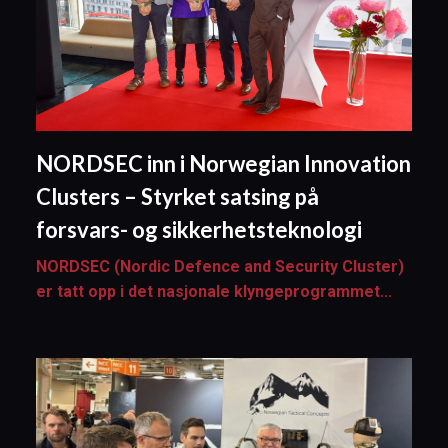
NORDSEC inn i Norwegian Innovation
Clusters – Styrket satsing på
forsvars- og sikkerhetsteknologi
NORDSEC (Nordic Defence and Security Cluster)
er tatt opp i det nasjonale klyngeprogrammet...