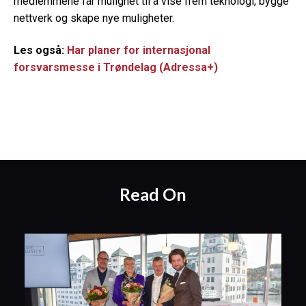
medlemmene får mulighet til å vise frem teknologi, bygge
nettverk og skape nye muligheter.
Les også:
Har planer for internasjonal
forsvarsmesse i Trøndelag (Adressa+)
Read On