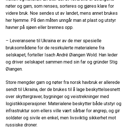
nøter og garn, som renses, sorteres og gjøres klare for
videre bruk. Noe sendes ut av landet, mens annet brukes
her hjemme. På den måten unngår man at plast og utstyr
havner på sjøen eller brennes opp.
– Leveransene til Ukraina er av de mer spesielle
bruksområdene for de resirkulerte materialene fra
selskapet, forteller Isach André Øiangen Wold. Han leder
og driver selskapet sammen med sin far og gründer Stig
Øiangen.
Store mengder garn og nøter fra norsk havbruk er allerede
sendt til Ukraina, der de brukes til å lage beskyttelsesnett
over skyttergraver, bygninger og veistrekninger med
logistikkoperasjoner. Materialene beskytter både utstyr og
infrastruktur som ellers ville vært sårbar for angrep, og gir
soldater og sivile en enkel, men livsviktig sikkerhet mot
russiske droner.