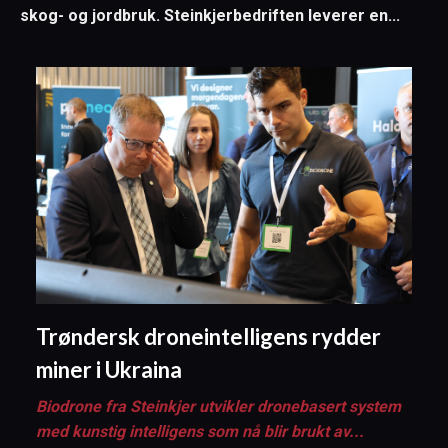
skog- og jordbruk. Steinkjerbedriften leverer en...
Trøndersk droneintelligens rydder
miner i Ukraina
Biodrone fra Steinkjer utvikler dronebasert system
med kunstig intelligens som nå blir brukt av...