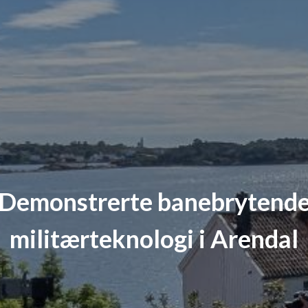
Demonstrerte banebrytend
militærteknologi i Arendal