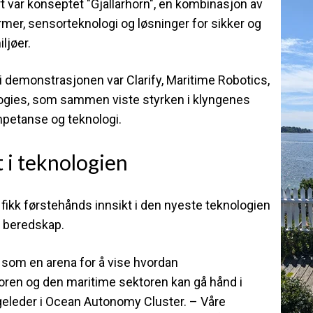
 var konseptet "Gjallarhorn", en kombinasjon av
mer, sensorteknologi og løsninger for sikker og
ljøer.
i demonstrasjonen var
Clarify, Maritime Robotics,
ogies
, som sammen viste styrken i klyngenes
mpetanse og teknologi.
 i teknologien
ikk førstehånds innsikt i den nyeste teknologien
g beredskap.
 som en arena for å vise hvordan
toren og den maritime sektoren kan gå hånd i
ngeleder i Ocean Autonomy Cluster. – Våre