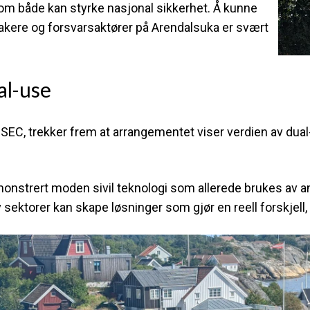
om både kan styrke nasjonal sikkerhet. Å kunne
takere og forsvarsaktører på Arendalsuka er svært
al-use
SEC, trekker frem at arrangementet viser verdien av dua
monstrert
moden sivil teknologi som allerede brukes av an
v sektorer kan skape løsninger som gjør en reell forskjell, 