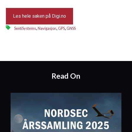
Les hele saken på Digi.no
,
,
,
SentiSystems
Navigasjon
GPS
GNSS
Read On