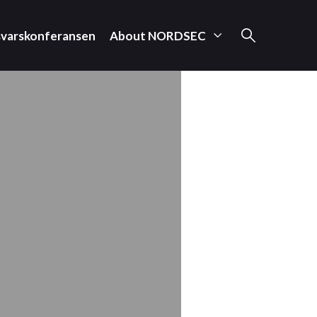
svarskonferansen
About NORDSEC