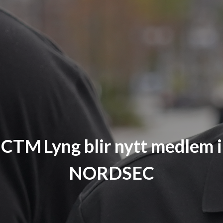
CTM Lyng blir nytt medlem i
NORDSEC