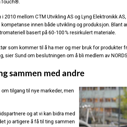
mTouch®.
n i 2010 mellom CTM Utvikling AS og Lyng Elektronikk AS,
 kompetanse innen både utvikling og produksjon.
Blant a
tromateriell basert på 60‑100 % resirkulert materiale.
 aktør som kommer til å ha mer og mer bruk for produkter f
dag, sier Sund om beslutningen om å bli medlem av NORD
l ting sammen med andre
om tilgang til nye markeder, men
idspartnere og at vi kan bidra med
et jo artigere å få til ting sammen