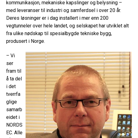
kommunikasjon, mekaniske kapslinger og belysning –
med leveranser til industri og samferdsel i over 20 år.
Deres løsninger er i dag installert i mer enn 200
vegtunneler over hele landet, og selskapet har utviklet alt
fra ulike nødskap til spesialbygde tekniske bygg,
produsert i Norge.
– Vi
ser
fram til
å ta del
i det
tverrfa
glige
samarb
eidet i
NORDS
EC. Alle