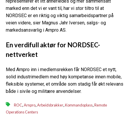
representerer et litt annerledes og mer sammensatt
marked enn det vi er vant til, har vi stor tiltro til at
NORDSEC er en riktig og viktig samarbeidspartner på
veien videre, sier Magnus Jahr Iversen, salgs- og
markedsansvarlig i Arnpro AS.
En verdifull aktør for NORDSEC-
nettverket
Med Arnpro inn i medlemsrekken får NORDSEC et nytt,
solid industrimedlem med høy kompetanse innen mobile,
fleksible systemer, et område som stadig får økt relevans
både i sivile og militære anvendelser.
,
,
,
,
ROC
Arnpro
Arbeidsbrakker
Kommandoplass
Remote
Operations Centers