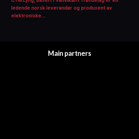
CTM Lyng, basert i Vanvikan i Trøndelag
er en
ledende norsk leverandør og produsent av
elektroniske...
Main partners